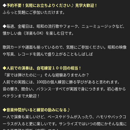
◆
予約不要！気軽にお立ちよりください♪ 見学大歓迎！
ふらっと気軽にご参加いただけます。
◆毎週、金曜日は、昭和の流行歌やフォーク、ニューミュージックなど、
懐かしい曲（洋楽もOK）を楽しむ日です。
歌詞カードや譜面も揃っているので、気軽にご参加ください。昭和の映像
や写真、レコードを囲んで盛り上がることもしばしば
◆
人前での演奏は、自宅練習１００回の相当！
「家では弾けたのに…」そんな経験ありませんか？
人前での実践には、100回の個人練習に勝る学びがあると言われます。
音の響き、間合い、バランス…すべてが実践で身につきます。初心者から
ベテランまで大歓迎！
◆
音楽仲間がいると練習の励みになる♪
一人で演奏も楽しいけど、ベースやドラムが入ったり、ハモリやバックコ
ーラスが入ると更に楽しいです。サンライズではいつの間にかそんな風に