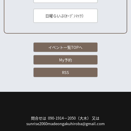
日曜らいぶ(ｵｰﾌﾟﾝﾏｲｸ）
イベント一覧TOPへ
My予約
RSS
問合せは 090-1914－2050（大木） 又は
sunrise2060madeongakuhiroba@gmail.com