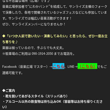
なる不思議な場所（広場）です♪
音楽広場参加者で“にわかバンド”を結成して、サンライズ主催のフォーク
で演奏したり、各地で開催されているジャズフェスなどにも参加していま
す。サンライズでは幅広い音楽活動ができます！
ぜひ、サンライズメンバーになりませんか！
◆「いつか人前で歌いたい・演奏してみたい」と思ったら、ぜひ一度お立
ち寄りを♪
楽器は揃っているので、手ぶらでも大丈夫。
※駐車場のご利用は 090-1914-2050 までお電話を。
こちら
（
こちら）
Facebook（音楽広場 マスター）→
、LINE→
でもご
連絡可能です。
◆
ご案内
・靴を脱いであがるスタイル（スリッパあり）
・アルコール以外の飲食物は持ち込みOK（容器等はお持ち帰りくださ
い）