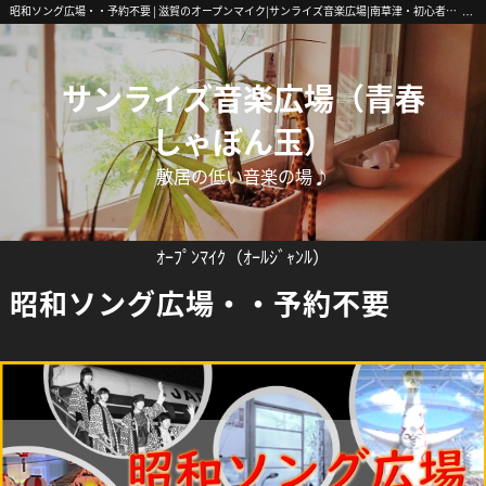
昭和ソング広場・・予約不要 | 滋賀のオープンマイク|サンライズ音楽広場|南草津・初心者歓迎
サンライズ音楽広場（青春
しゃぼん玉）
敷居の低い音楽の場♪
ｵｰﾌﾟﾝﾏｲｸ（ｵｰﾙｼﾞｬﾝﾙ）
昭和ソング広場・・予約不要