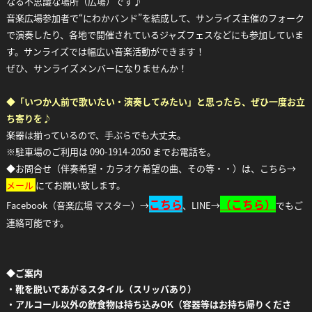
なる不思議な場所（広場）です♪
音楽広場参加者で“にわかバンド”を結成して、サンライズ主催のフォーク
で演奏したり、各地で開催されているジャズフェスなどにも参加していま
す。サンライズでは幅広い音楽活動ができます！
ぜひ、サンライズメンバーになりませんか！
◆「いつか人前で歌いたい・演奏してみたい」と思ったら、ぜひ一度お立
ち寄りを♪
楽器は揃っているので、手ぶらでも大丈夫。
※駐車場のご利用は 090-1914-2050 までお電話を。
◆お問合せ（伴奏希望・カラオケ希望の曲、その等・・）は、こちら→
メール
にてお願い致します。
こちら
（
こちら）
Facebook（音楽広場 マスター）→
、LINE→
でもご
連絡可能です。
◆
ご案内
・靴を脱いであがるスタイル（スリッパあり）
・アルコール以外の飲食物は持ち込みOK（容器等はお持ち帰りくださ