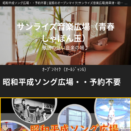
昭和平成ソング広場・・予約不要 | 滋賀のオープンマイク|サンライズ音楽広場|南草津・初心者歓迎
サンライズ音楽広場（青春
しゃぼん玉）
敷居の低い音楽の場♪
ｵｰﾌﾟﾝﾏｲｸ（ｵｰﾙｼﾞｬﾝﾙ）
昭和平成ソング広場・・予約不要