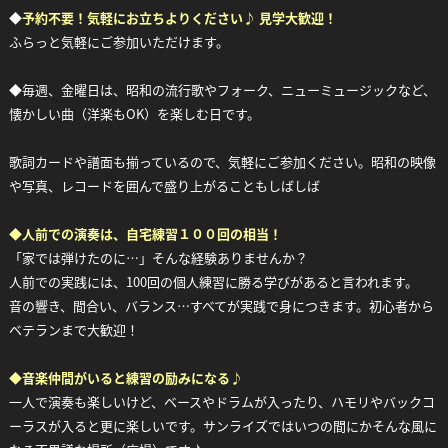
◆
予約不要！気軽にお立ちよりください♪ 見学大歓迎！
ふらっと気軽にご参加いただけます。
◆毎週、金曜日は、昭和の流行歌やフォーク、ニューミュージックなど、
懐かしい曲（洋楽もOK）を楽しむ日です。
歌詞カードや譜面も揃っているので、気軽にご参加ください。昭和の映像
や写真、レコードを囲んで盛り上がることもしばしば
◆
人前での演奏は、自宅練習１００回の相当！
「家では弾けたのに…」そんな経験ありませんか？
人前での実践には、100回の個人練習に勝る学びがあると言われます。
音の響き、間合い、バランス…すべてが実践で身につきます。初心者から
ベテランまで大歓迎！
◆
音楽仲間がいると練習の励みになる♪
一人で演奏も楽しいけど、ベースやドラムが入ったり、ハモリやバックコ
ーラスが入ると更に楽しいです。サンライズではいつの間にかそんな風に