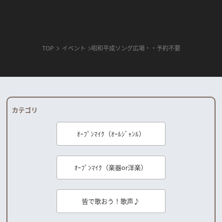
TOP
イベント
昭和平成ソング広場・・予約不要
カテゴリ
ｵｰﾌﾟﾝﾏｲｸ（ｵｰﾙｼﾞｬﾝﾙ）
ｵｰﾌﾟﾝﾏｲｸ（楽器or洋楽）
皆で歌おう！歌声♪