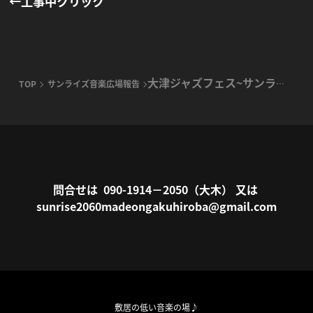
←工事中クリック
TOP
サンライズ音楽広場報告
大津ジャズフェス~サンライズ音楽広場バンド
問合せは 090-1914－2050（大木） 又は
sunrise2060madeongakuhiroba@gmail.com
敷居の低い音楽の場♪