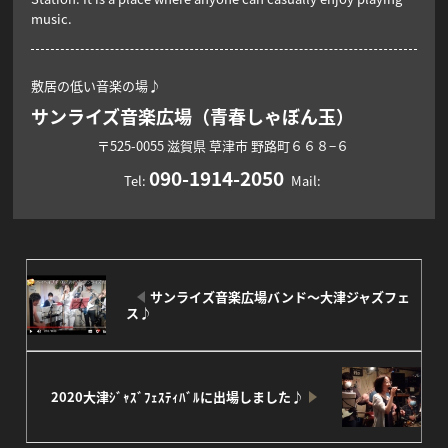
music.
敷居の低い音楽の場♪
サンライズ音楽広場（青春しゃぼん玉）
〒525-0055
滋賀県
草津市
野路町６６８−６
090-1914-2050
Tel:
Mail:
サンライズ音楽広場バンド～大津ジャズフェ
ス♪
2020大津ｼﾞｬｽﾞﾌｪｽﾃｨﾊﾞﾙに出場しました♪
F
T
Li