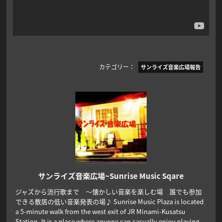
カテゴリー：
サンライズ音楽広場報告
サンライズ音楽広場~Sunrise Music Sqare
ジャズから流行歌まで ～懐かしい音楽を楽しむ場 誰でも参加
できる敷居の低い音楽発表の場♪ Sunrise Music Plaza is located
a 5-minute walk from the west exit of JR Minami-Kusatsu
Station. It is a place where anyone can casually enjoy playing