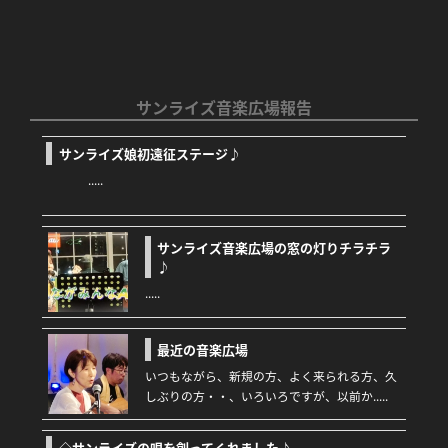
a
w
n
c
itt
e
e
er
b
サンライズ音楽広場報告
o
サンライズ娘初遠征ステージ♪
o
.....
k
サンライズ音楽広場の窓の灯りチラチラ
♪
.....
最近の音楽広場
いつもながら、新規の方、よく来られる方、久
しぶりの方・・、いろいろですが、以前か.....
◇サンライズの唄を創ってくれました♪