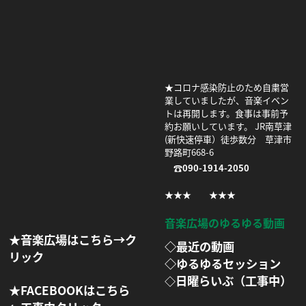
★コロナ感染防止のため自粛営
業していましたが、音楽イベン
トは再開します。食事は事前予
約お願いしています。 JR南草津
(新快速停車）徒歩数分 草津市
野路町668-6
☎090-1914-2050
★★★ ★★★
音楽広場のゆるゆる動画
★音楽広場はこちら→ク
◇最近の動画
リック
◇ゆるゆるセッション
日曜らいぶ（工事中）
◇
★FACEBOOKはこちら