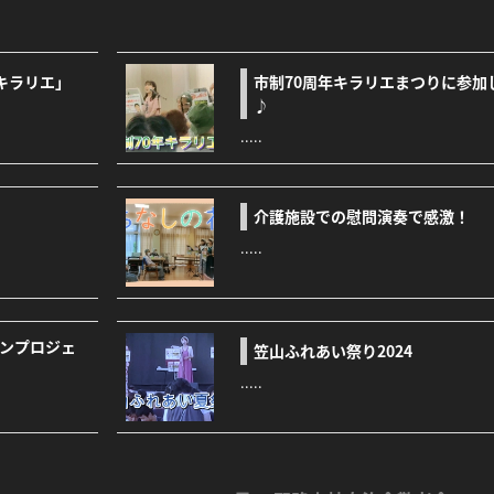
キラリエ」
市制70周年キラリエまつりに参加
♪
.....
介護施設での慰問演奏で感激！
.....
インプロジェ
笠山ふれあい祭り2024
.....