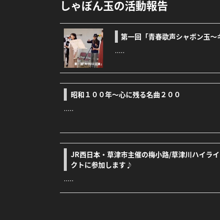
しゃぼん玉の活動報告
第一回「青春歌声シャボン玉～
.....
昭和１００年～心に残る名曲２００
.....
JR西日本・草津市主催の梅小路/草津川ハイラ
クトに参加します♪
.....