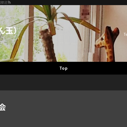
者歓迎
ん玉）
T
Top
会