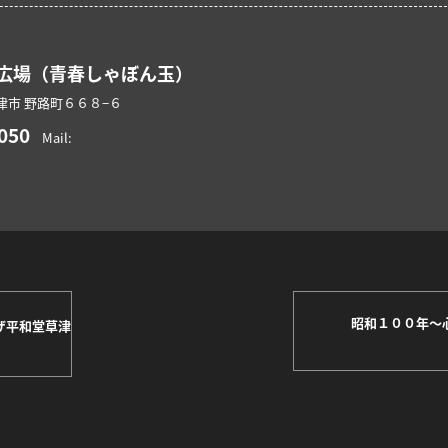
広場（青春しゃぼん玉）
津市
野路町６６８−６
050
Mail:
昭和１００年～
ザ平和堂草津