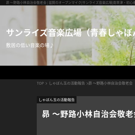
サンライズ音楽広場（青春しゃぼん玉）
昴 ～野路小林自治会敬老会 | 滋賀のオープンマイク|サンライズ音楽広場|南草津・初心
サンライズ音楽広場（青春しゃぼ
敷居の低い音楽の場♪
TOP
しゃぼん玉の活動報告
昴 ～野路小林自治会敬老会
しゃぼん玉の活動報告
昴 ～野路小林自治会敬老