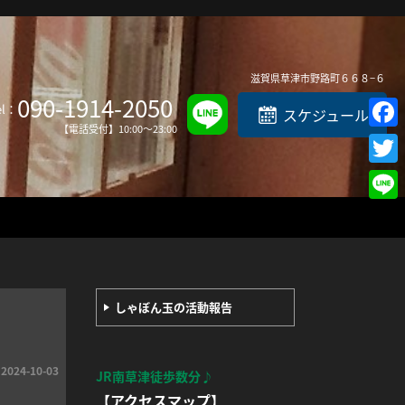
Top
滋賀県
草津市
野路町６６８−６
090-1914-2050
el：
スケジュール
【電話受付】10:00～23:00
Face
Twit
Line
しゃぼん玉の活動報告
2024-10-03
JR南草津徒歩数分♪
【アクセスマップ】