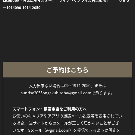
facebook「音楽広場マスター」 ライン「サンライズ音楽広場」 ０９０
－1914
090-1914-2050
Facebook
Twitter
Line
ご予約はこちら
入力出来ない場合は090-1914-2050、または
sunrise2055ongakuhiroba@gmail.comで承ります。
スマートフォン・携帯電話をご利用の方へ
お使いのキャリアやアプリの迷惑メール設定等を設定されてい
る場合、 当サイトからのメールが正しく届かないことがござ
います。Gメール（@gmail.com）を受信できるように設定を