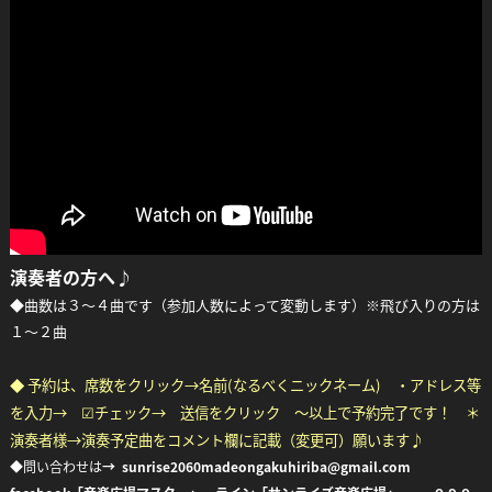
演奏者の方へ♪
◆曲数は３～４曲です（参加人数によって変動します）※飛び入りの方は
１～２曲
◆ 予約は、席数をクリック→名前(なるべくニックネーム) ・アドレス等
を入力→ ☑チェック→ 送信をクリック ～以上で予約完了です！ ＊
演奏者様→演奏予定曲をコメント欄に記載（変更可）願います♪
◆問い合わせは
→ sunrise2060madeongakuhiriba@gmail.com