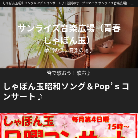
しゃぼん玉昭和ソング＆Pop’ｓコンサート♪ | 滋賀のオープンマイク|サンライズ音楽広場|南草津・初心者歓迎
サンライズ音楽広場（青春
しゃぼん玉）
敷居の低い音楽の場♪
皆で歌おう！歌声♪
しゃぼん玉昭和ソング＆Pop’ｓコ
ンサート♪