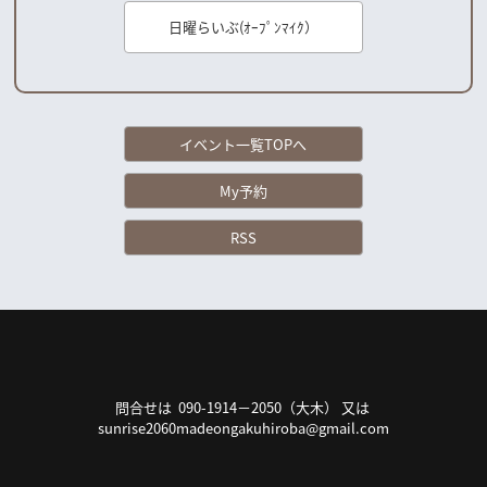
日曜らいぶ(ｵｰﾌﾟﾝﾏｲｸ）
イベント一覧TOPへ
My予約
RSS
問合せは 090-1914－2050（大木） 又は
sunrise2060madeongakuhiroba@gmail.com