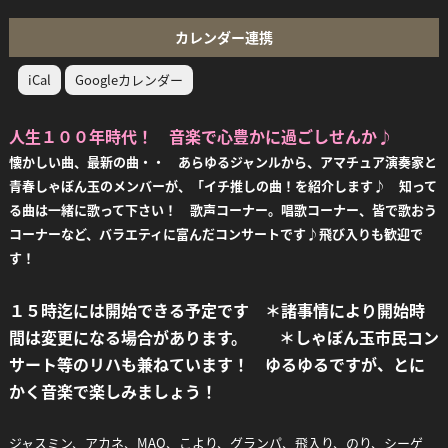
カレンダー連携
iCal
Googleカレンダー
人生１００年時代！ 音楽で心豊かに過ごしせんか♪
懐かしい曲、最新の曲・・ あらゆるジャンルから、アマチュア演奏家と
青春しゃぼん玉のメンバーが、「イチ推しの曲！を紹介します♪ 知って
る曲は一緒に歌って下さい！ 歌声コーナー。唱歌コーナー、皆で歌おう
コーナーなど、バラエティに富んだコンサートです♪飛び入りも歓迎で
す！
１５時迄には開始できる予定です ＊諸事情により開始時
間は変更になる場合があります。 ＊しゃぼん玉市民コン
サート等のリハも兼ねています！ ゆるゆるですが、とに
かく音楽で楽しみましょう！
ジャスミン、アカネ、MAO、こより、グランパ、飛入り、のり、シーゲ