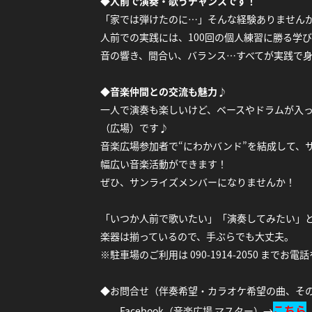
◆
人前で演奏・歌うチャンスです！
「家では弾けたのに…」そんな経験ありません
人前での実践には、100回の個人練習に勝る学
音の響き、間合い、バランス…すべてが実践で
◆
音楽仲間との交流も魅力♪
一人で演奏も楽しいけど、ベースやドラムが入
（広場）です♪
音楽広場参加者で“にわかバンド”を結成して、
幅広い音楽活動ができます！
ぜひ、サンライズメンバーになりませんか！
「いつか人前で歌いたい」「演奏してみたい」
楽器は揃っているので、手ぶらでも大丈夫。
※駐車場のご利用は 090-1914-2050 までお電
◆お問合せ（伴奏希望・カラオケ希望の曲、
こちら
Facebook（音楽広場 マスター）→