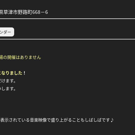
草津市野路町668－6
レンダー
場の開催はありません
となりました
！
だけます。
いします。
時表示されている音楽映像で盛り上がることもしばしばです♪