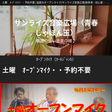
土曜 ｵｰﾌﾟﾝﾏｲｸ・・予約不要 | 滋賀のオープンマイク|サンライズ音楽広場|南草津・初心者歓迎
サンライズ音楽広場（青春
しゃぼん玉）
敷居の低い音楽の場♪
ｵｰﾌﾟﾝﾏｲｸ（ｵｰﾙｼﾞｬﾝﾙ）
土曜 ｵｰﾌﾟﾝﾏｲｸ・・予約不要