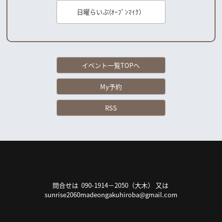
日曜らいぶ(ｵｰﾌﾟﾝﾏｲｸ）
イベント一覧TOPへ
My予約
RSS
問合せは 090-1914－2050（大木） 又は
sunrise2060madeongakuhiroba@gmail.com