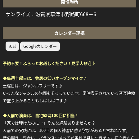
開催場所
サンライズ：滋賀県草津市野路町668－6
カレンダー連携
iCal
Googleカレンダー
予約不要！ふらっとお越しください！見学大歓迎♪
◆
毎週土曜日は、敷居の低いオープンマイク♪
土曜日は、ジャンルフリーです♪
いろんなジャンルの譜面もそろっています。常時表示されている音楽映像
で盛り上がることもしばしばです♪
◆
人前で演奏は、自宅練習100回に相当！
「家では弾けたのに…」そんな経験ありませんか？
人前での実践には、100回の個人練習に勝る学びがあると言われます。
音の響き、間合い、バランス…すべてが実践で身につきます。初心者から