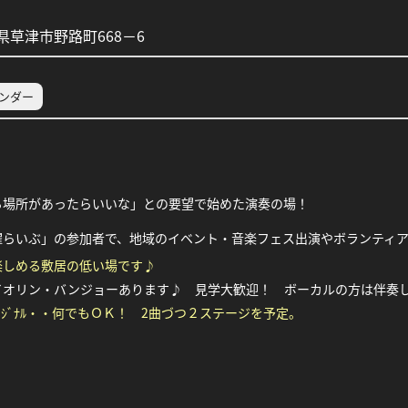
草津市野路町668－6
レンダー
る
場所があったらいいな」との要望で始めた演奏の場！
らいぶ」の参加者で、地域のイベント・音楽フェス出演やボランティア演奏
楽しめる敷居の低い場です♪
イオリン・バンジョーあります♪
見学大歓迎！ ボーカルの方は伴奏
ﾘｼﾞﾅﾙ・・何でもＯＫ！ 2曲づつ２ステージを予定。