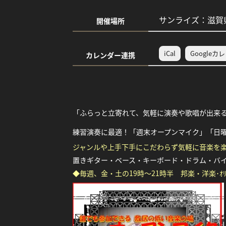
サンライズ：滋賀県
開催場所
iCal
Googleカ
カレンダー連携
「ふらっと立寄れて、気軽に演奏や歌唱が出来
練習演奏に最適！「週末オープンマイク」「日曜
ジャンルや上手下手にこだわらず気軽に音楽を
置きギター・ベース・キーボード・ドラム・バ
◆毎週、金・土の19時～21時半 邦楽・洋楽･ｵ