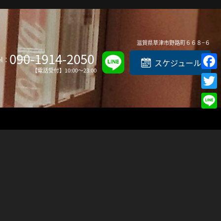
Top
滋賀県
草津市
野路町６６８−６
090-1914-2050
el：
スケジュール
【電話受付】10:00～23:00
Faceb
Twitte
Line