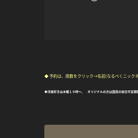
◆ 予約は、席数をクリック→名前(なるべくニック
◆洋楽好きは木曜１９時～、 オリジナルの方は国民の祝日不定期開催の「S