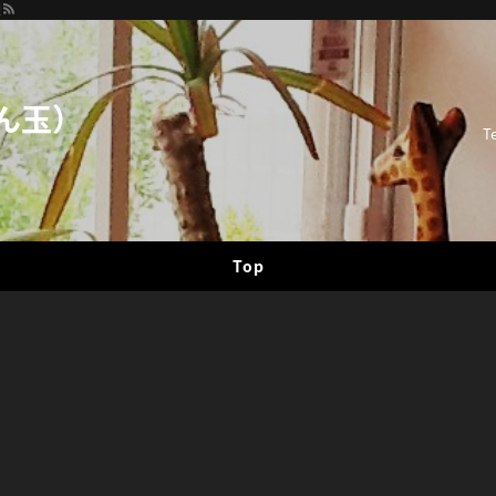
迎
ん玉）
T
Top