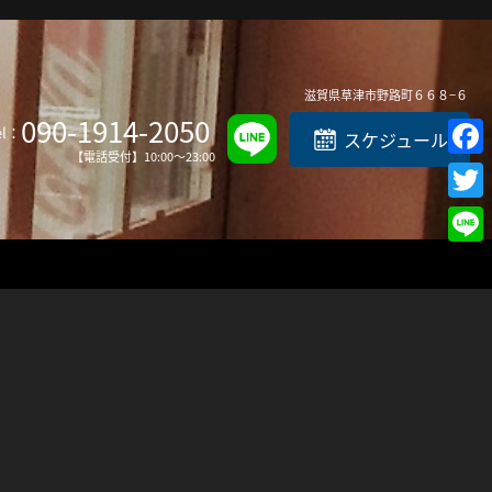
Top
滋賀県
草津市
野路町６６８−６
090-1914-2050
el：
スケジュール
【電話受付】10:00～23:00
Faceb
Twitte
Line