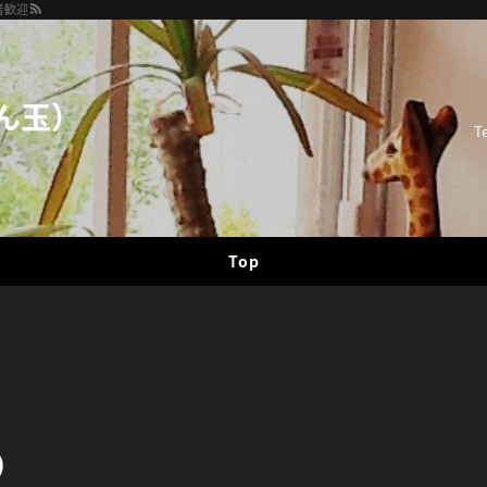
者歓迎
ん玉）
T
Top
ｸ）