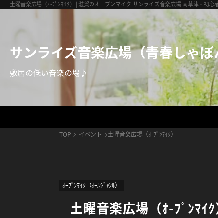
サンライズ音楽広場（青春しゃぼん玉）
土曜音楽広場（ｵ-ﾌﾟﾝﾏｲｸ） | 滋賀のオープンマイク|サンライズ音楽広場|南草津・初心
サンライズ音楽広場（青春しゃぼ
敷居の低い音楽の場♪
TOP
イベント
土曜音楽広場（ｵ-ﾌﾟﾝﾏｲｸ）
ｵｰﾌﾟﾝﾏｲｸ（ｵｰﾙｼﾞｬﾝﾙ）
土曜音楽広場（ｵ-ﾌﾟﾝﾏｲ