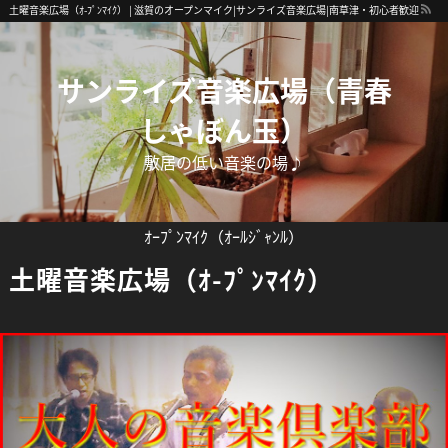
土曜音楽広場（ｵ-ﾌﾟﾝﾏｲｸ） | 滋賀のオープンマイク|サンライズ音楽広場|南草津・初心者歓迎
サンライズ音楽広場（青春
しゃぼん玉）
敷居の低い音楽の場♪
ｵｰﾌﾟﾝﾏｲｸ（ｵｰﾙｼﾞｬﾝﾙ）
土曜音楽広場（ｵ-ﾌﾟﾝﾏｲｸ）