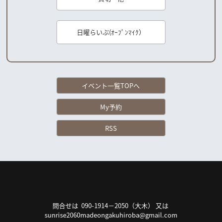
日曜らいぶ(ｵｰﾌﾟﾝﾏｲｸ）
イベント一覧TOPへ
My予約
RSS
問合せは 090-1914－2050（大木） 又は
sunrise2060madeongakuhiroba@gmail.com