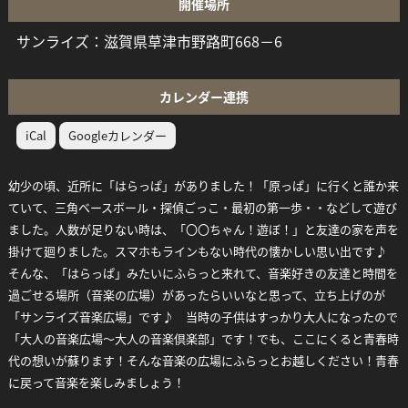
開催場所
サンライズ：滋賀県草津市野路町668－6
カレンダー連携
iCal
Googleカレンダー
幼少の頃、近所に「はらっぱ」がありました！「原っぱ」に行くと誰か来
ていて、三角ベースボール・探偵ごっこ・最初の第一歩・・などして遊び
ました。人数が足りない時は、「〇〇ちゃん！遊ぼ！」と友達の家を声を
掛けて廻りました。スマホもラインもない時代の懐かしい思い出です♪
そんな、「はらっぱ」みたいにふらっと来れて、音楽好きの友達と時間を
過ごせる場所（音楽の広場）があったらいいなと思って、立ち上げのが
「サンライズ音楽広場」です♪ 当時の子供はすっかり大人になったので
「大人の音楽広場～大人の音楽倶楽部」です！でも、ここにくると青春時
代の想いが蘇ります！そんな音楽の広場にふらっとお越しください！青春
に戻って音楽を楽しみましょう！