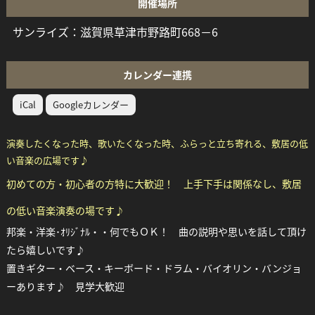
開催場所
サンライズ：滋賀県草津市野路町668－6
カレンダー連携
iCal
Googleカレンダー
演奏したくなった時、歌いたくなった時、ふらっと立ち寄れる、敷居の低
い音楽の広場です♪
初めての方・初心者の方特に大歓迎！ 上手下手は関係なし、敷居
の低い音楽演奏の場です♪
邦楽・洋楽･ｵﾘｼﾞﾅﾙ・・何でもＯＫ！ 曲の説明や思いを話して頂け
たら嬉しいです♪
置きギター・ベース・キーボード・ドラム・バイオリン・バンジョ
ーあります♪
見学大歓迎