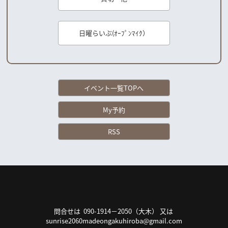
日曜らいぶ(ｵｰﾌﾟﾝﾏｲｸ）
イベント一覧TOPへ
My予約
RSS
問合せは 090-1914－2050（大木） 又は
sunrise2060madeongakuhiroba@gmail.com