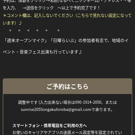
予約は、席数をクリック→名前(なるべくニックネーム)・アドレス・・等
を入力、 →送信をクリック ～以上で予約完了です！
＊コメント欄は、記入しないでください（こちらで見れない設定になって
います）♪
＊ ＊ ＊ ＊ ＊ ＊
「週末オープンマイク」「日曜らいぶ」の参加者有志で、地域のイ
ベント・音楽フェス出演も行っています♪
ご予約はこちら
調整中です (入力出来ない場合は090-1914-2050、または
sunrise2055ongakuhiroba@gmail.comで承ります。
スマートフォン・携帯電話をご利用の方へ
お使いのキャリアやアプリの迷惑メール設定等を設定されてい