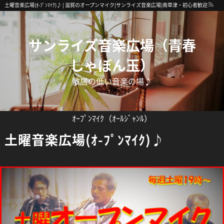
土曜音楽広場(ｵ-ﾌﾟﾝﾏｲｸ)♪ | 滋賀のオープンマイク|サンライズ音楽広場|南草津・初心者歓迎
サンライズ音楽広場（青春
しゃぼん玉）
敷居の低い音楽の場♪
ｵｰﾌﾟﾝﾏｲｸ（ｵｰﾙｼﾞｬﾝﾙ）
土曜音楽広場(ｵ-ﾌﾟﾝﾏｲｸ)♪