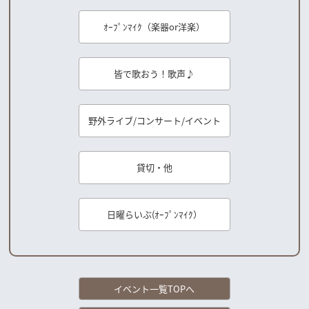
ｵｰﾌﾟﾝﾏｲｸ（楽器or洋楽）
皆で歌おう！歌声♪
野外ライブ/コンサート/イベント
貸切・他
日曜らいぶ(ｵｰﾌﾟﾝﾏｲｸ）
イベント一覧TOPへ