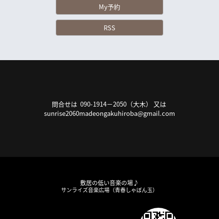
My予約
RSS
問合せは 090-1914－2050（大木） 又は
sunrise2060madeongakuhiroba@gmail.com
敷居の低い音楽の場♪
サンライズ音楽広場（青春しゃぼん玉）