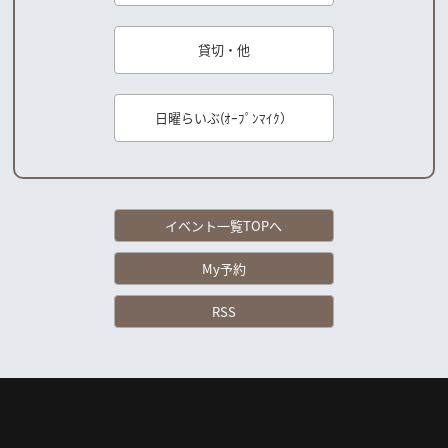
貸切・他
日曜らいぶ(ｵｰﾌﾟﾝﾏｲｸ）
イベント一覧TOPへ
My予約
RSS