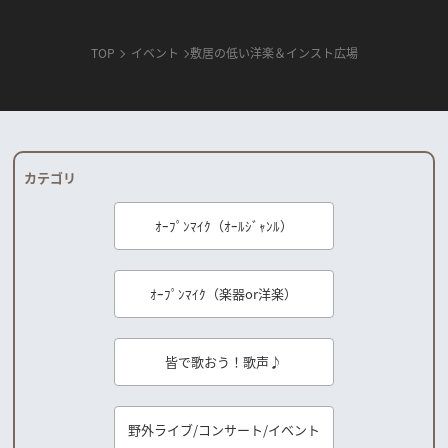
TOP
イベント
敷居の低い洋楽＆インスト広場
カテゴリ
ｵｰﾌﾟﾝﾏｲｸ（ｵｰﾙｼﾞｬﾝﾙ）
ｵｰﾌﾟﾝﾏｲｸ（楽器or洋楽）
皆で歌おう！歌声♪
野外ライブ/コンサート/イベント