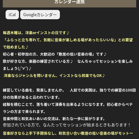
カレンダー連携
iCal
Googleカレンダー
毎週木曜は、洋楽orインストの日です♪
「ふらっと立ち寄れて、気軽に音楽が楽しめる場があったらいいな」との要望
で始めました♪
初心者・初参加の方、大歓迎の「敷居の低い音楽の場」です♪
歌が好きな方、楽器の練習されている方
♪ なんちゃってセッションを楽しみ
ましょう(;’∀’)♪
洋楽ならジャンルを問いません、インストなら邦楽でもOK♪
練習している曲を、発表しませんか。 人前での実践は、独りでの練習の100回
分の効果があると云われています。
経験を積むことで、落ち着いて演奏を出来るようになります。初心者からベテ
ランの方まで来られます。
音楽仲間と和気あいあいの交流は、新たな一歩に繋がります。
参加されている方で、なんたってセッションが始まるときもあります！
音楽好きなら上手下手関係なし、和気合い合い敷居の低い音楽の場がモットー