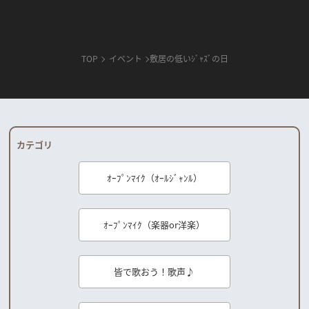
TOP
イベント
敷居の低いｼﾞｬｽﾞの日
カテゴリ
ｵｰﾌﾟﾝﾏｲｸ（ｵｰﾙｼﾞｬﾝﾙ）
ｵｰﾌﾟﾝﾏｲｸ（楽器or洋楽）
皆で歌おう！歌声♪