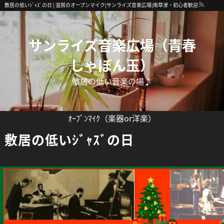
敷居の低いｼﾞｬｽﾞの日 | 滋賀のオープンマイク|サンライズ音楽広場|南草津・初心者歓迎
サンライズ音楽広場（青春
しゃぼん玉）
敷居の低い音楽の場♪
ｵｰﾌﾟﾝﾏｲｸ（楽器or洋楽）
敷居の低いｼﾞｬｽﾞの日