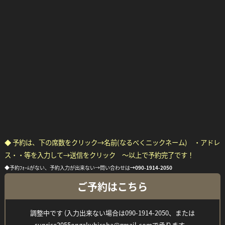
◆ 予約は、下の席数をクリック→名前(なるべくニックネーム) ・アドレ
ス・・等を入力して→送信をクリック ～以上で予約完了です！
◆予約ﾌｫｰﾑがない、予約入力が出来ない→問い合わせは
→
090-1914-2050
ご予約はこちら
調整中です (入力出来ない場合は090-1914-2050、または
sunrise2055ongakuhiroba@gmail.comで承ります。