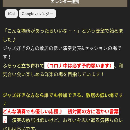
カレンダー連携
iCal
Googleカレンダー
「こんな場所があったらいいな・・」という要望で始めま
した♪
ジャズ好きの方の敷居の低い演奏発表&セッションの場で
す！
ふ
らっと立ち寄れ
て
（コロナ中は必ず予約願います）
、
和
気合い会い楽しめる洋楽の場を目指しています！
ジャズ好きな方なら誰でも参加できる、敷居の
低い場です
♪
どんな演奏でも優しい応援♪ 初対面の方に温かい言葉
♪
演奏の敷居は低いけど、お互いを思い遣る気持ちのレ
ベルは高いです。