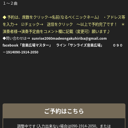
１～２曲
◆ 予約は、席数をクリック→名前(なるべくニックネーム) ・アドレス等
を入力→ ☑チェック→ 送信をクリック ～以上で予約完了です！ ＊
演奏者様→演奏予定曲をコメント欄に記載（変更可）願います♪
◆問い合わせは
→ sunrise2060madeongakuhiriba@gmail.com
facebook「音楽広場マスター」 ライン「サンライズ音楽広場」 ０９０
－1914
090-1914-2050
ご予約はこちら
調整中です (入力出来ない場合は090-1914-2050、または