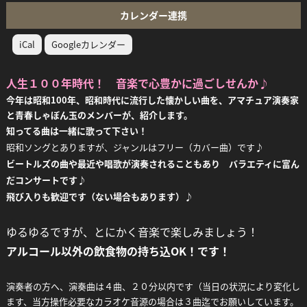
カレンダー連携
iCal
Googleカレンダー
人生１００年時代！ 音楽で心豊かに過ごしせんか♪
今年は昭和100年、昭和時代に流行した懐かしい曲を、アマチュア演奏家
と青春しゃぼん玉のメンバーが、紹介します。
知ってる曲は一緒に歌って下さい！
昭和ソングとありますが、ジャンルはフリー（カバー曲）です♪
ビートルズの曲や最近や唱歌が演奏されることもあり バラエティに富ん
だコンサートです♪
飛び入りも歓迎です（ない場合もあります）♪
ゆるゆるですが、とにかく音楽で楽しみましょう！
アルコール以外の飲食物の持ち込OK！です！
演奏者の方へ、演奏曲は４曲、２０分以内です（当日の状況により変化し
ます、当方操作必要なカラオケ音源の場合は３曲迄でお願いしています。