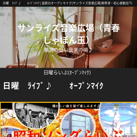
日曜 ﾗｲﾌﾞ♪ ｵｰﾌﾟﾝﾏｲｸ | 滋賀のオープンマイク|サンライズ音楽広場|南草津・初心者歓迎
サンライズ音楽広場（青春
しゃぼん玉）
敷居の低い音楽の場♪
日曜らいぶ(ｵｰﾌﾟﾝﾏｲｸ）
日曜 ﾗｲﾌﾞ♪ ｵｰﾌﾟﾝﾏｲｸ