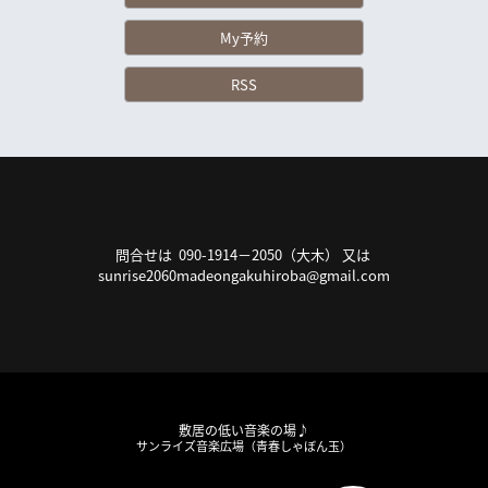
My予約
RSS
問合せは 090-1914－2050（大木） 又は
sunrise2060madeongakuhiroba@gmail.com
敷居の低い音楽の場♪
サンライズ音楽広場（青春しゃぼん玉）