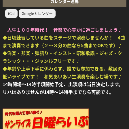
カレンダー連携
iCal
Googleカレンダー
人生１００年時代！ 音楽で心豊かに過ごしましょう♪
◆日頃練習している曲をステージで演奏しませんか！ 4曲
まで演奏できます（２～３分の曲なら5曲までOKです）♪
◆洋楽・邦楽・弾語り・インスト・昭和歌謡・ジャズ・ク
ラシック・・・ジャンルフリーです♪
◆年齢や上手下手に係わらず、誰でも参加できる、敷居の
低いライブです！ 和気あいあい生演奏を楽しむ場です♪
14時開場～14時半頃開始予定、出演順は当日決定します。
リハはありませんが14時～14時半までなら可能です。