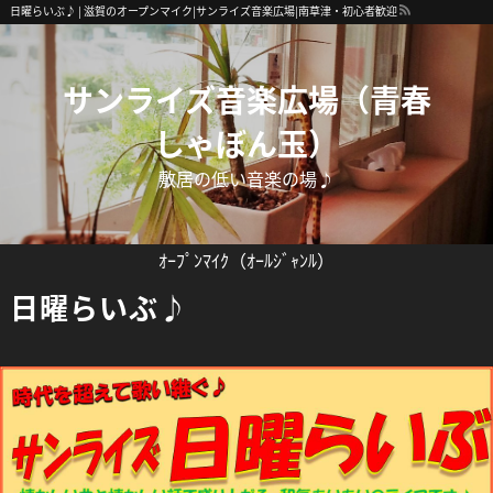
日曜らいぶ♪ | 滋賀のオープンマイク|サンライズ音楽広場|南草津・初心者歓迎
サンライズ音楽広場（青春
しゃぼん玉）
敷居の低い音楽の場♪
ｵｰﾌﾟﾝﾏｲｸ（ｵｰﾙｼﾞｬﾝﾙ）
日曜らいぶ♪