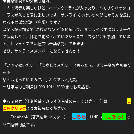
◆
音楽仲間との交流も魅力♪
一人で演奏も楽しいけど、ベースやドラムが入ったり、ハモリやバックコ
ーラスが入ると更に楽しいです。サンライズではいつの間にかそんな風に
なる不思議な場所（広場）です♪
音楽広場参加者で“にわかバンド”を結成して、サンライズ主催のフォーク
で演奏したり、各地で開催されているジャズフェスなどにも参加していま
す。サンライズでは幅広い音楽活動ができます！
ぜひ、サンライズメンバーになりませんか！
「いつか歌いたい」「演奏してみたい」と思ったら、ぜひ一度お立ち寄り
を♪
楽器は揃っているので、手ぶらでも大丈夫。
※駐車場のご利用は 090-1914-2050 までお電話を。
◆お問合せ（伴奏希望・カラオケ希望の曲、その等・・）は
メール→
こ
こをクリック
よりお知らせください。
こちら
（
こちら）
Facebook（音楽広場 マスター）→
、LINE→
で
もご連絡可能です。