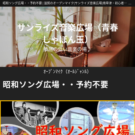
昭和ソング広場・・予約不要 | 滋賀のオープンマイク|サンライズ音楽広場|南草津・初心者歓迎
サンライズ音楽広場（青春
しゃぼん玉）
敷居の低い音楽の場♪
ｵｰﾌﾟﾝﾏｲｸ（ｵｰﾙｼﾞｬﾝﾙ）
昭和ソング広場・・予約不要