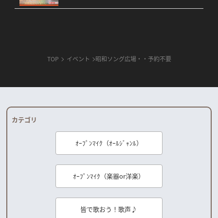
TOP
イベント
昭和ソング広場・・予約不要
カテゴリ
ｵｰﾌﾟﾝﾏｲｸ（ｵｰﾙｼﾞｬﾝﾙ）
ｵｰﾌﾟﾝﾏｲｸ（楽器or洋楽）
皆で歌おう！歌声♪