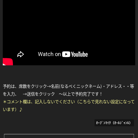
Facebook
Twitter
Line
予約は、席数をクリック→名前(なるべくニックネーム)・アドレス・・等
を入力、 →送信をクリック ～以上で予約完了です！
＊コメント欄は、記入しないでください（こちらで見れない設定になって
います）♪
ｵｰﾌﾟﾝﾏｲｸ（ｵｰﾙｼﾞｬﾝﾙ）