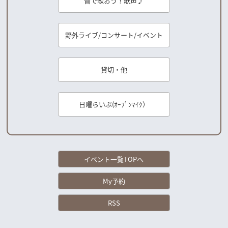
皆で歌おう！歌声♪
野外ライブ/コンサート/イベント
貸切・他
日曜らいぶ(ｵｰﾌﾟﾝﾏｲｸ）
イベント一覧TOPへ
My予約
RSS