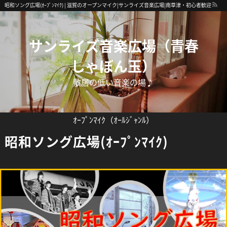
昭和ソング広場(ｵｰﾌﾟﾝﾏｲｸ) | 滋賀のオープンマイク|サンライズ音楽広場|南草津・初心者歓迎
サンライズ音楽広場（青春
しゃぼん玉）
敷居の低い音楽の場♪
ｵｰﾌﾟﾝﾏｲｸ（ｵｰﾙｼﾞｬﾝﾙ）
昭和ソング広場(ｵｰﾌﾟﾝﾏｲｸ)