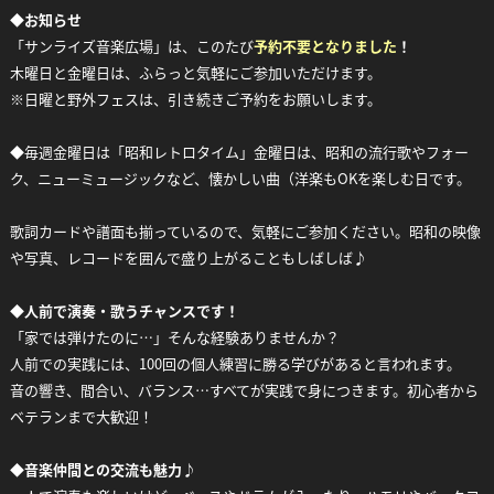
◆
お知らせ
「サンライズ音楽広場」は、このたび
予約不要となりました
！
木曜日と金曜日は、ふらっと気軽にご参加いただけます。
※日曜と野外フェスは、引き続きご予約をお願いします。
◆毎週金曜日は「昭和レトロタイム」金曜日は、昭和の流行歌やフォー
ク、ニューミュージックなど、懐かしい曲（洋楽もOKを楽しむ日です。
歌詞カードや譜面も揃っているので、気軽にご参加ください。昭和の映像
や写真、レコードを囲んで盛り上がることもしばしば♪
◆
人前で演奏・歌うチャンスです！
「家では弾けたのに…」そんな経験ありませんか？
人前での実践には、100回の個人練習に勝る学びがあると言われます。
音の響き、間合い、バランス…すべてが実践で身につきます。初心者から
ベテランまで大歓迎！
◆
音楽仲間との交流も魅力♪