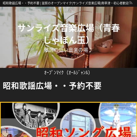
昭和歌謡広場・・予約不要 | 滋賀のオープンマイク|サンライズ音楽広場|南草津・初心者歓迎
サンライズ音楽広場（青春
しゃぼん玉）
敷居の低い音楽の場♪
ｵｰﾌﾟﾝﾏｲｸ（ｵｰﾙｼﾞｬﾝﾙ）
昭和歌謡広場・・予約不要