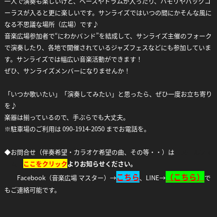
一人で演奏も楽しいけど、ベースやドラムが入ったり、ハモリやバックコ
ーラスが入ると更に楽しいです。サンライズではいつの間にかそんな風に
なる不思議な場所（広場）です♪
音楽広場参加者で“にわかバンド”を結成して、サンライズ主催のフォーク
で演奏したり、各地で開催されているジャズフェスなどにも参加していま
す。サンライズでは幅広い音楽活動ができます！
ぜひ、サンライズメンバーになりませんか！
「いつか歌いたい」「演奏してみたい」と思ったら、ぜひ一度お立ち寄り
を♪
楽器は揃っているので、手ぶらでも大丈夫。
※駐車場のご利用は 090-1914-2050 までお電話を。
◆お問合せ（伴奏希望・カラオケ希望の曲、その等・・）は
メールフォ
ーム→
ここをクリック
よりお知らせください。
こちら
（
こちら）
Facebook（音楽広場 マスター）→
、LINE→
で
もご連絡可能です。