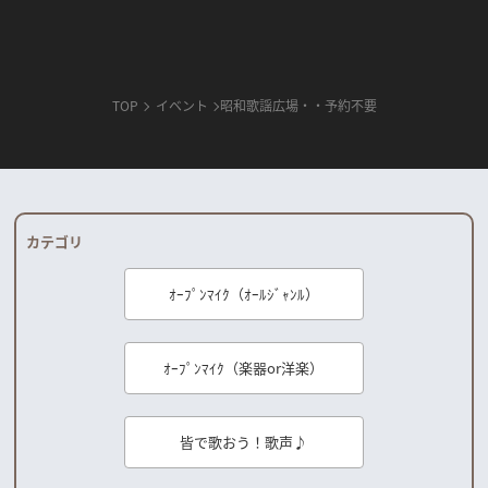
TOP
イベント
昭和歌謡広場・・予約不要
カテゴリ
ｵｰﾌﾟﾝﾏｲｸ（ｵｰﾙｼﾞｬﾝﾙ）
ｵｰﾌﾟﾝﾏｲｸ（楽器or洋楽）
皆で歌おう！歌声♪