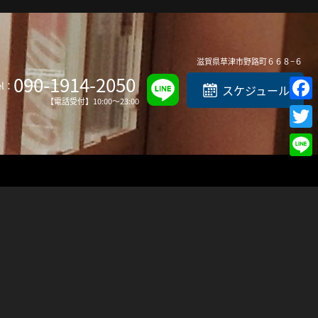
Top
滋賀県
草津市
野路町６６８−６
090-1914-2050
el：
スケジュール
【電話受付】10:00～23:00
Faceb
Twitte
Line