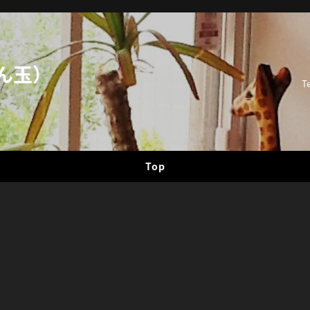
ん玉）
T
Top