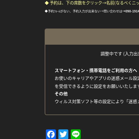
◆ 予約は、下の席数をクリック→名前(なるべくニ
◆予約ﾌｫｰﾑがない、予約入力が出来ない→問い合わせは
→
090-191
調整中です (入力出来な
スマートフォン・携帯電話をご利用の方へ
お使いのキャリアやアプリの迷惑メール設定
を受信できるように設定をお願いいたしま
その他
ウィルス対策ソフト等の設定により「迷惑
Facebook
Twitter
Line