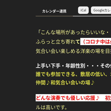
iCal
Googleカ
カレンダー連携
「こんな場所があったらいいな
ふ
らっと立ち寄れ
て
（コロナ中は
気合い会い楽しめる洋楽の場を目
上手い下手・年齢性別・・・その
誰でも参加できる、敷居の
低い、
仲間♪和気合い会いの場♪
どんな演奏でも優しい応援♪ 初
ルは高いです。