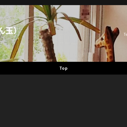
ん玉）
T
Top