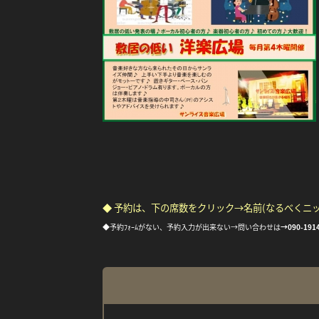
◆ 予約は、下の席数をクリック→名前(なるべくニ
◆予約ﾌｫｰﾑがない、予約入力が出来ない→問い合わせは
→
090-191