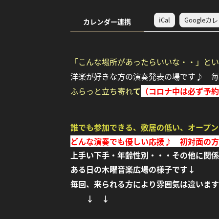
iCal
Googleカ
カレンダー連携
「こんな場所があったらいいな・・」と
洋楽が好きな方の演奏発表の場です♪ 毎
ふ
らっと立ち寄れ
て
（コロナ中は必ず予約
誰でも参加できる、敷居の
低い、オープン
どんな演奏でも優しい応援♪ 初対面の方
上手い下手・年齢性別・・・その他に関係
ある日の木曜音楽広場の様子です↓
毎回、来られる方により雰囲気は違います^
↓ ↓