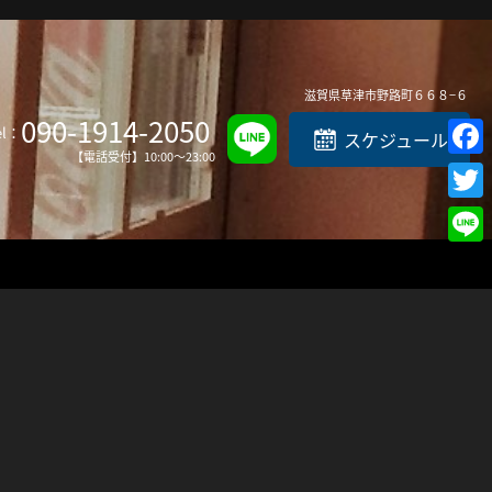
Top
滋賀県
草津市
野路町６６８−６
090-1914-2050
el：
スケジュール
【電話受付】10:00～23:00
Faceb
Twitte
Line