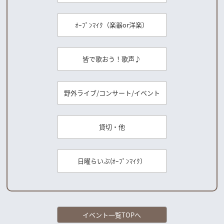
ｵｰﾌﾟﾝﾏｲｸ（楽器or洋楽）
皆で歌おう！歌声♪
野外ライブ/コンサート/イベント
貸切・他
日曜らいぶ(ｵｰﾌﾟﾝﾏｲｸ）
イベント一覧TOPへ