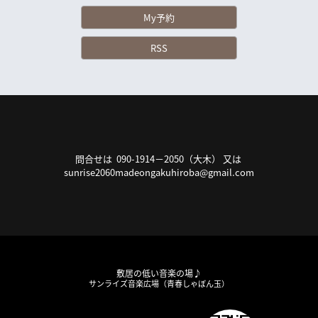
My予約
RSS
問合せは 090-1914－2050（大木） 又は
sunrise2060madeongakuhiroba@gmail.com
敷居の低い音楽の場♪
サンライズ音楽広場（青春しゃぼん玉）