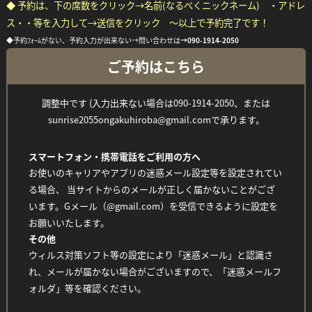
◆ 予約は、下の席数をクリック→名前(なるべくニックネーム) ・アドレ
ス・・等を入力して→送信をクリック ～以上で予約完了です！
◆予約ﾌｫｰﾑがない、予約入力が出来ない→問い合わせは
→
090-1914-2050
ご予約はこちら
調整中です (入力出来ない場合は090-1914-2050、または
sunrise2055ongakuhiroba@gmail.comで承ります。
スマートフォン・携帯電話をご利用の方へ
お使いのキャリアやアプリの迷惑メール設定等を設定されてい
る場合、 当サイトからのメールが正しく届かないことがござ
います。Gメール（@gmail.com）を受信できるように設定を
お願いいたします。
その他
ウィルス対策ソフト等の設定により「迷惑メール」と認識さ
Facebook
Twitter
Line
れ、メールが届かない場合がございますので、「迷惑メールフ
ォルダ」等を確認ください。