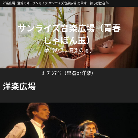
洋楽広場 | 滋賀のオープンマイク|サンライズ音楽広場|南草津・初心者歓迎
サンライズ音楽広場（青春
しゃぼん玉）
敷居の低い音楽の場♪
ｵｰﾌﾟﾝﾏｲｸ（楽器or洋楽）
洋楽広場