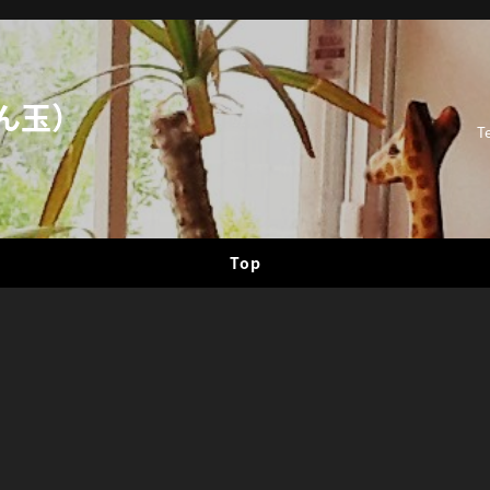
ん玉）
T
Top