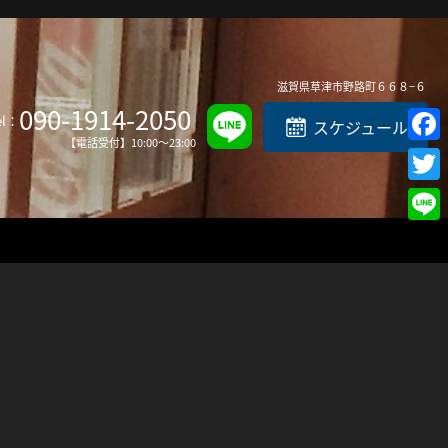
Top
滋賀県
草津市
野路町６６８−６
090-1914-2050
el：
スケジュール
【電話受付】10:00～23:00
Faceb
Twitte
Line