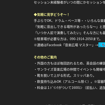
セッション未経験者がいつの間にかセッション
◆
気軽に見学どうぞ～！
手ぶらでOK、ドラム・ベース等・・いろんな楽
「気軽に音出しできる場所があったらな〜」と
「いつか人前で演奏してみたい」そんな方にも
※駐車場が必要な方は、090-1914-2050まで。
※連絡はFacebook「音楽広場 マスター」→
こち
その他のご案内
・外国の方もほぼ毎回訪れるため、英会話の練
・サンライズ音楽広場の仲間でイベントも開催
・靴を脱いで上がる形式。スリッパあり。
・飲食持ち込みOK（アルコール除く）。※容器
・料金は１ﾄﾞﾘﾝｸがついて1600ｴﾝ （前払い、追