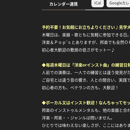
iCal
Googleカ
カレンダー連携
予約不要！お気軽にお立ちよりください♪見学
木曜日は、楽器・歌ともに気軽に参加できる日
洋楽＆Ｐｏｐ’ｓとありますが、邦楽でも全然Ｏ
初心者大歓迎の敷居の低さがモットー♪
◆
毎週木曜日は「洋楽orインスト曲」の練習日
人前での演奏は、一人での練習とは違う発見が
ご自宅とは違う音の響き、人との間合い、実践
初心者の方も、ベテランの方も、大歓迎！
◆ボーカル又は
インスト歓迎！なんちゃってセ
邦楽のインストゥルメンタルも、他の楽器と合
洋楽・邦楽・・ジャンルは問いません。
ひとりでは味わえない楽しさが、ここにはあり