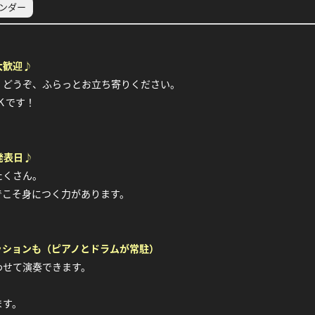
レンダー
大歓迎♪
。どうぞ、ふらっとお立ち寄りください。
Ｋです！
発表日♪
たくさん。
でこそ身につく力があります。
ッションも（ピアノとドラムが常駐）
わせて演奏できます。
ます。