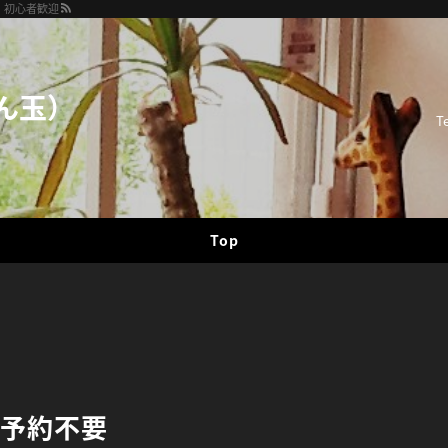
津・初心者歓迎
ん玉）
T
Top
 予約不要