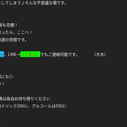
をしてしまう♪そんな不思議な場です。
器も完備！
思ったら、ここへ！
最適の空間です。
ら
、LINE→
（
こちら）
でもご連絡可能です。
LINE
（大木）
習にも◎
中！
等は各自お持ち帰りください
加ドリンク200ｴﾝ、アルコールは550ｴﾝ