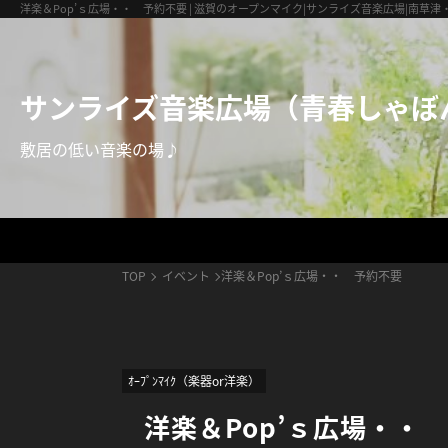
サンライズ音楽広場（青春しゃぼん玉）
洋楽＆Pop’ｓ広場・・ 予約不要 | 滋賀のオープンマイク|サンライズ音楽広場|南草
サンライズ音楽広場（青春しゃぼ
敷居の低い音楽の場♪
TOP
イベント
洋楽＆Pop’ｓ広場・・ 予約不要
ｵｰﾌﾟﾝﾏｲｸ（楽器or洋楽）
洋楽＆Pop’ｓ広場・・