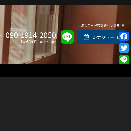
Top
滋賀県
草津市
野路町６６８−６
090-1914-2050
el：
スケジュール
【電話受付】10:00～23:00
Faceb
Twitte
Line