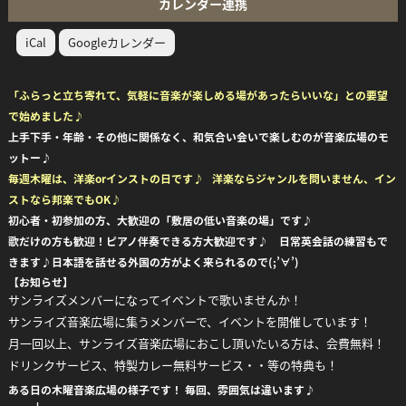
カレンダー連携
iCal
Googleカレンダー
「ふらっと立ち寄れて、気軽に音楽が楽しめる場があったらいいな」との要望
で始めました♪
上手下手・年齢・その他に
関係なく、和気合い会いで楽しむのが音楽広場のモ
ットー♪
毎週木曜は、洋楽orインストの日です♪ 洋楽ならジャンルを問いません、イン
ストなら邦楽でもOK♪
初心者・初参加の方、大歓迎の「敷居の低い音楽の場」です♪
歌だけの方も歓迎！ピアノ伴奏できる方大歓迎です♪ 日常英会話の練習もで
きます♪日本語を話せる外国の方がよく来られるので(;’∀’)
【お知らせ】
サンライズメンバーになってイベントで歌いませんか！
サンライズ音楽広場に集うメンバーで、イベントを開催しています！
月一回以上、サンライズ音楽広場におこし頂いたいる方は、会費無料！
ドリンクサービス、特製カレー無料サービス・・等の特典も！
ある日の木曜音楽広場の様子です！ 毎回、雰囲気は違います♪