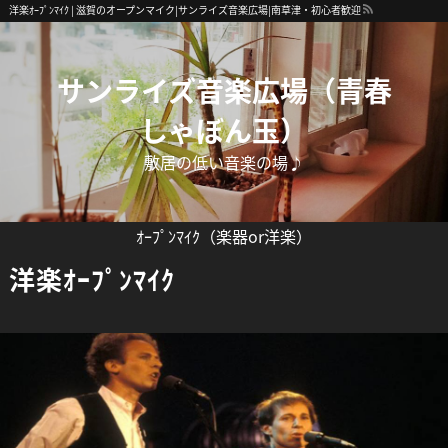
洋楽ｵｰﾌﾟﾝﾏｲｸ | 滋賀のオープンマイク|サンライズ音楽広場|南草津・初心者歓迎
サンライズ音楽広場（青春
しゃぼん玉）
敷居の低い音楽の場♪
ｵｰﾌﾟﾝﾏｲｸ（楽器or洋楽）
洋楽ｵｰﾌﾟﾝﾏｲｸ