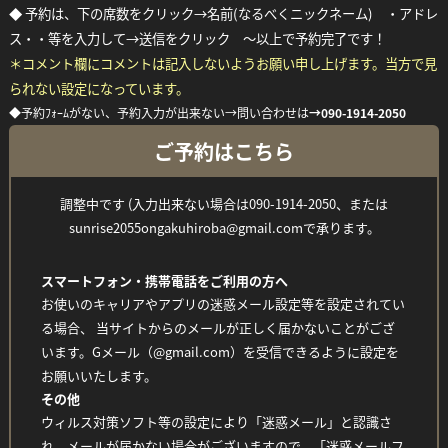
◆ 予約は、下の席数をクリック→名前(なるべくニックネーム) ・アドレ
ス・・等を入力して→送信をクリック ～以上で予約完了です！
＊コメント欄にコメントは記入しないようお願い申し上げます。当方で見
られない設定になっています。
◆予約ﾌｫｰﾑがない、予約入力が出来ない→問い合わせは
→
090-1914-2050
ご予約はこちら
Facebook
Twitter
Line
調整中です (入力出来ない場合は090-1914-2050、または
sunrise2055ongakuhiroba@gmail.comで承ります。
スマートフォン・携帯電話をご利用の方へ
お使いのキャリアやアプリの迷惑メール設定等を設定されてい
る場合、 当サイトからのメールが正しく届かないことがござ
います。Gメール（@gmail.com）を受信できるように設定を
お願いいたします。
その他
ウィルス対策ソフト等の設定により「迷惑メール」と認識さ
れ、メールが届かない場合がございますので、「迷惑メールフ