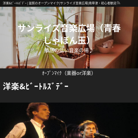
洋楽&ﾋﾞｰﾄﾙｽﾞﾃﾞｰ | 滋賀のオープンマイク|サンライズ音楽広場|南草津・初心者歓迎
サンライズ音楽広場（青春
しゃぼん玉）
敷居の低い音楽の場♪
ｵｰﾌﾟﾝﾏｲｸ（楽器or洋楽）
洋楽&ﾋﾞｰﾄﾙｽﾞﾃﾞｰ