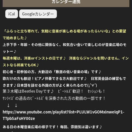
カレンダー連携
iCal
Googleカレンダー
「ふらっと立ち寄れて、気軽に音楽が楽しめる場があったらいいな」との要望
で始めました♪
上手下手・年齢・その他に関係なく、和気合い会いで楽しむのが音楽広場のモ
ットー♪
毎週木曜は、洋楽orインストの日です♪ 洋楽ならジャンルを問いません、イン
ストなら邦楽でもOK♪
初心者・初参加の方、大歓迎の「敷居の低い音楽の場」です♪
歌だけの方も歓迎！ピアノ伴奏できる方大歓迎です♪ 日常英会話の練習もで
きます♪日本語を話せる外国の方がよく来られるので(;’∀’)
第３木曜はBeatles Dayです♪ ﾋﾞｰﾄﾙｽﾞ歓迎！ ｾｯｼｮﾝも！
ｻﾝﾗｲｽﾞの過去のﾋﾞｰﾄﾙｽﾞを演奏された方の動画の一部です！
↓ ↓
https://www.youtube.com/playlist?list=PLULW1vGOMxinwelqP1-
TTpb5aFsHY00ze
ある日の木曜音楽広場の様子です！ 毎回、雰囲気は違います♪