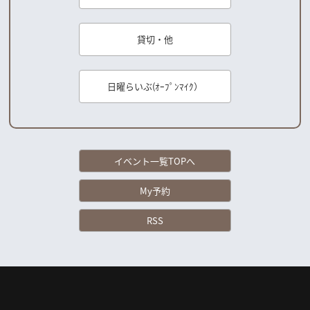
貸切・他
日曜らいぶ(ｵｰﾌﾟﾝﾏｲｸ）
イベント一覧TOPへ
My予約
RSS