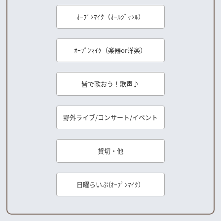
ｵｰﾌﾟﾝﾏｲｸ（ｵｰﾙｼﾞｬﾝﾙ）
ｵｰﾌﾟﾝﾏｲｸ（楽器or洋楽）
皆で歌おう！歌声♪
野外ライブ/コンサート/イベント
貸切・他
日曜らいぶ(ｵｰﾌﾟﾝﾏｲｸ）