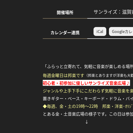
サンライズ：滋賀県
開催場所
iCal
Googleカ
カレンダー連携
「ふらっと立寄れて、気軽に音楽が楽しめる場
毎週金曜日は邦楽です
（邦楽とありますが洋楽も大
初心者・初参加に優しいサンライズ音楽広場♪
ジャンルや上手下手にこだわらず気軽に音楽を
置きギター・ベース・キーボード・ドラム・バ
◆毎週、金・土の19時～22時 邦楽・洋楽･ｵﾘ
とある金・土音楽広場の様子です。この日は参
↓