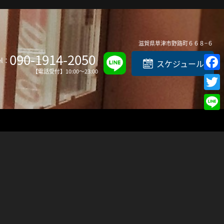
Top
滋賀県
草津市
野路町６６８−６
090-1914-2050
el：
スケジュール
【電話受付】10:00～23:00
Faceb
Twitte
Line