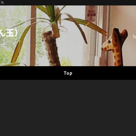
迎
ん玉）
T
Top