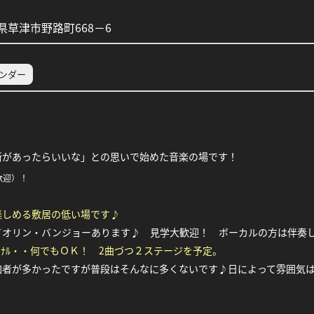
草津市野路町668－6
レンダー
所があったらいいな」との思いで始めた音楽の場です！
歓迎）！
楽しめる敷居の低い場です♪
イオリン・バンジョーあります♪
見学大歓迎！ ボーカルの方は伴奏
ｼﾞﾅﾙ・・何でもＯＫ！ 2曲づつ２ステージを予定。
加者が多かったですが普段はそんなに多くないです♪日によって雰囲気