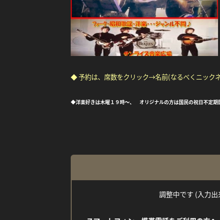
◆ 予約は、席数をクリック→名前(なるべくニック
◆洋楽好きは木曜１９時～、 オリジナルの方は国民の祝日不定期開催の「S
調整中です (入力出来な