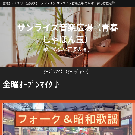
金曜ｵｰﾌﾟﾝﾏｲｸ♪ | 滋賀のオープンマイク|サンライズ音楽広場|南草津・初心者歓迎
サンライズ音楽広場（青春
しゃぼん玉）
敷居の低い音楽の場♪
ｵｰﾌﾟﾝﾏｲｸ（ｵｰﾙｼﾞｬﾝﾙ）
金曜ｵｰﾌﾟﾝﾏｲｸ♪