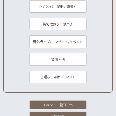
ｵｰﾌﾟﾝﾏｲｸ（楽器or洋楽）
皆で歌おう！歌声♪
野外ライブ/コンサート/イベント
貸切・他
日曜らいぶ(ｵｰﾌﾟﾝﾏｲｸ）
イベント一覧TOPへ
My予約