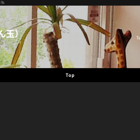
迎
ん玉）
T
Top