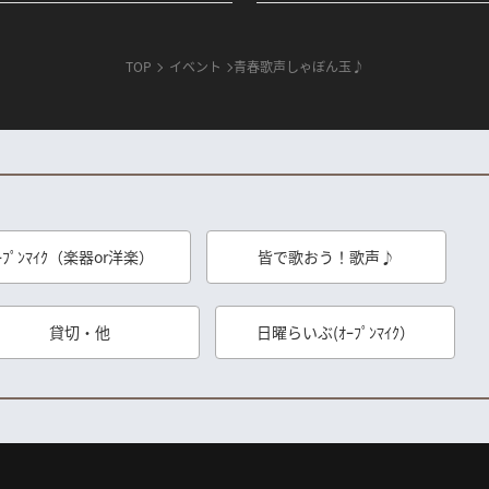
TOP
イベント
青春歌声しゃぼん玉♪
ｰﾌﾟﾝﾏｲｸ（楽器or洋楽）
皆で歌おう！歌声♪
貸切・他
日曜らいぶ(ｵｰﾌﾟﾝﾏｲｸ）