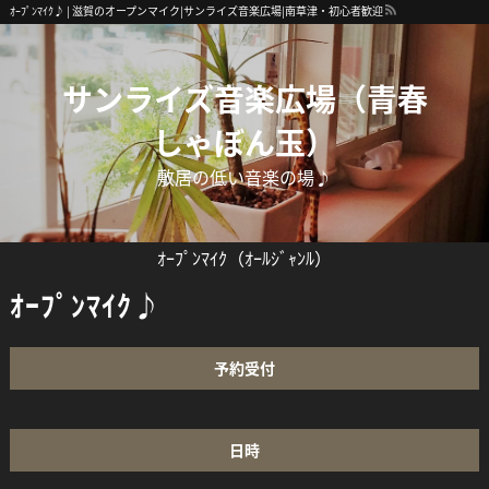
ｵｰﾌﾟﾝﾏｲｸ♪ | 滋賀のオープンマイク|サンライズ音楽広場|南草津・初心者歓迎
サンライズ音楽広場（青春
しゃぼん玉）
敷居の低い音楽の場♪
ｵｰﾌﾟﾝﾏｲｸ（ｵｰﾙｼﾞｬﾝﾙ）
ｵｰﾌﾟﾝﾏｲｸ♪
予約受付
日時