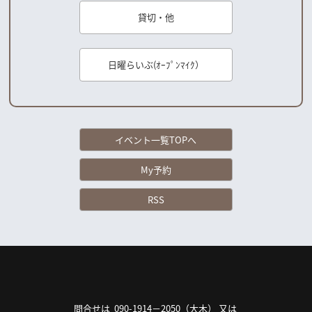
貸切・他
日曜らいぶ(ｵｰﾌﾟﾝﾏｲｸ）
イベント一覧TOPへ
My予約
RSS
問合せは 090-1914－2050（大木） 又は