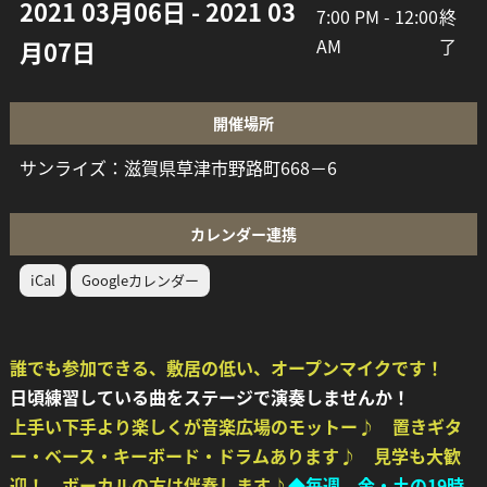
2021 03月06日 - 2021 03
7:00 PM - 12:00
終
AM
了
月07日
開催場所
サンライズ：滋賀県草津市野路町668－6
カレンダー連携
iCal
Googleカレンダー
誰でも参加できる、敷居の
低い、オープンマイクです！
日頃練習している曲をステージで演奏しませんか！
上手い下手より楽しくが音楽広場のモットー♪ 置きギタ
ー・ベース・キーボード・ドラムあります♪
見学も大歓
迎！ ボーカルの方は伴奏します♪
◆毎週、金・土の19時