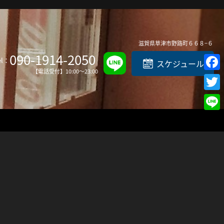
Top
滋賀県
草津市
野路町６６８−６
090-1914-2050
el：
スケジュール
【電話受付】10:00～23:00
Faceb
Twitte
Line