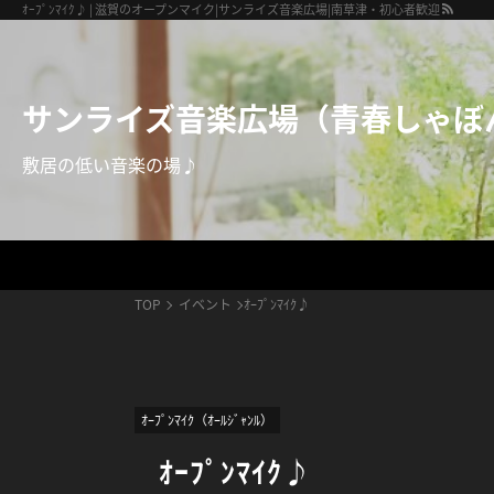
サンライズ音楽広場（青春しゃぼん玉）
ｵｰﾌﾟﾝﾏｲｸ♪ | 滋賀のオープンマイク|サンライズ音楽広場|南草津・初心者歓迎
サンライズ音楽広場（青春しゃぼ
敷居の低い音楽の場♪
TOP
イベント
ｵｰﾌﾟﾝﾏｲｸ♪
ｵｰﾌﾟﾝﾏｲｸ（ｵｰﾙｼﾞｬﾝﾙ）
ｵｰﾌﾟﾝﾏｲｸ♪