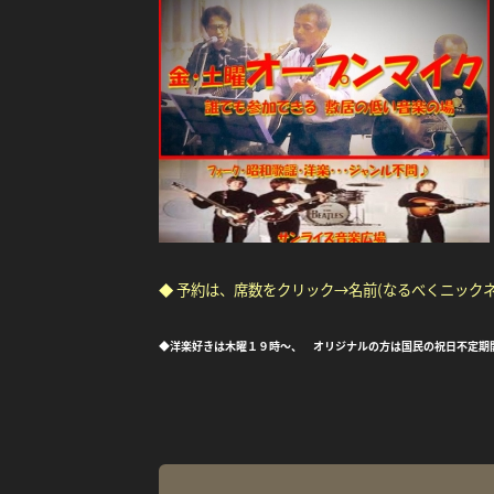
◆ 予約は、席数をクリック→名前(なるべくニック
◆洋楽好きは木曜１９時～、 オリジナルの方は国民の祝日不定期開催の「S