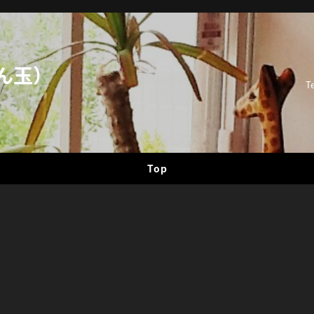
ん玉）
T
Top