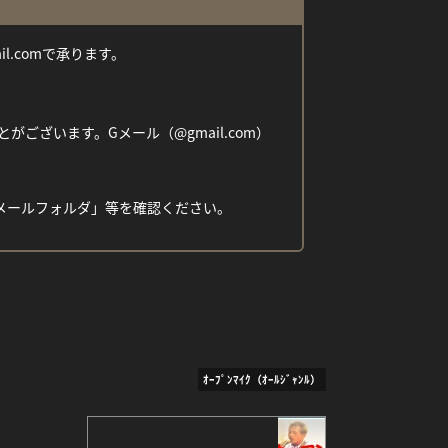
ail.comで承ります。
ざいます。Gメール（@gmail.com）
メールフォルダ」等を確認ください。
ｵｰﾌﾟﾝﾏｲｸ（ｵｰﾙｼﾞｬﾝﾙ）